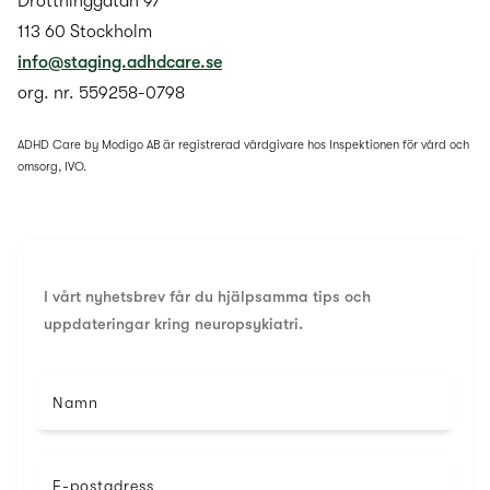
Drottninggatan 97
113 60 Stockholm
info@staging.adhdcare.se
org. nr. 559258-0798
ADHD Care by Modigo AB är registrerad vårdgivare hos Inspektionen för vård och
omsorg, IVO.
I vårt nyhetsbrev får du hjälpsamma tips och
uppdateringar kring neuropsykiatri.
Namn
E-postadress