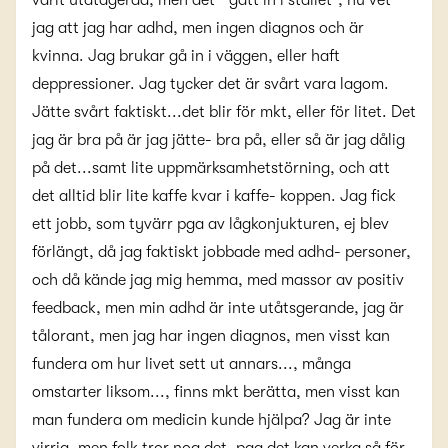
varit utåtagerad, men det " gått in i stället", nu vet
jag att jag har adhd, men ingen diagnos och är
kvinna. Jag brukar gå in i väggen, eller haft
deppressioner. Jag tycker det är svårt vara lagom.
Jätte svårt faktiskt...det blir för mkt, eller för litet. Det
jag är bra på är jag jätte- bra på, eller så är jag dålig
på det...samt lite uppmärksamhetstörning, och att
det alltid blir lite kaffe kvar i kaffe- koppen. Jag fick
ett jobb, som tyvärr pga av lågkonjukturen, ej blev
förlängt, då jag faktiskt jobbade med adhd- personer,
och då kände jag mig hemma, med massor av positiv
feedback, men min adhd är inte utåtsgerande, jag är
tålorant, men jag har ingen diagnos, men visst kan
fundera om hur livet sett ut annars..., många
omstarter liksom..., finns mkt berätta, men visst kan
man fundera om medicin kunde hjälpa? Jag är inte