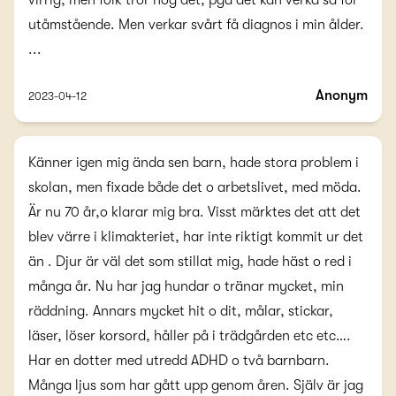
virrig, men folk tror nog det, pga det kan verka så för
utåmstående. Men verkar svårt få diagnos i min ålder.
...
Anonym
2023-04-12
Känner igen mig ända sen barn, hade stora problem i
skolan, men fixade både det o arbetslivet, med möda.
Är nu 70 år,o klarar mig bra. Visst märktes det att det
blev värre i klimakteriet, har inte riktigt kommit ur det
än . Djur är väl det som stillat mig, hade häst o red i
många år. Nu har jag hundar o tränar mycket, min
räddning. Annars mycket hit o dit, målar, stickar,
läser, löser korsord, håller på i trädgården etc etc….
Har en dotter med utredd ADHD o två barnbarn.
Många ljus som har gått upp genom åren. Själv är jag