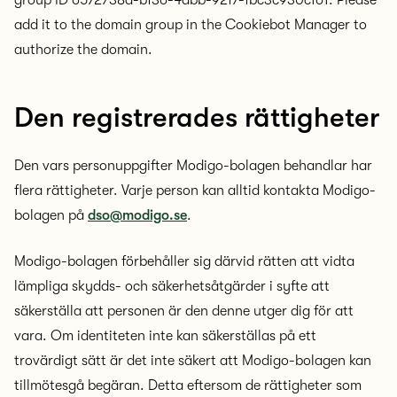
group ID 6572738a-bf36-4abb-92f7-fbc3c930c161. Please
add it to the domain group in the Cookiebot Manager to
authorize the domain.
Den registrerades rättigheter
Den vars personuppgifter Modigo-bolagen behandlar har
flera rättigheter. Varje person kan alltid kontakta Modigo-
bolagen på
dso@modigo.se
.
Modigo-bolagen förbehåller sig därvid rätten att vidta
lämpliga skydds- och säkerhetsåtgärder i syfte att
säkerställa att personen är den denne utger dig för att
vara. Om identiteten inte kan säkerställas på ett
trovärdigt sätt är det inte säkert att Modigo-bolagen kan
tillmötesgå begäran. Detta eftersom de rättigheter som